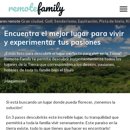
res remote
Gran ciudad, Golf, Senderismo, Equitación, Pista de hielo, Ki
Encuentra el mejor lugar para vivir
y experimentar tus pasiones
¿Estás listo para descubrir el lugar perfecto para vivir en la Tierra?
Remote-Family te permite descubrir instantáneamente todos los
lugares de la Tierra que corresponden a los deseos, pasiones,
hobbies de toda tu familia bajo el título
¡Hagámoslo!
Si está buscando un lugar donde pueda florecer, ¡tenemos la
solución!
En 3 pasos descubrirás este increíble lugar, tu tranquilidad que
permitirá a toda la familia vivir serenamente. Este paraíso en la
tierra existe, todo lo que tienes que hacer es encontrarlo!