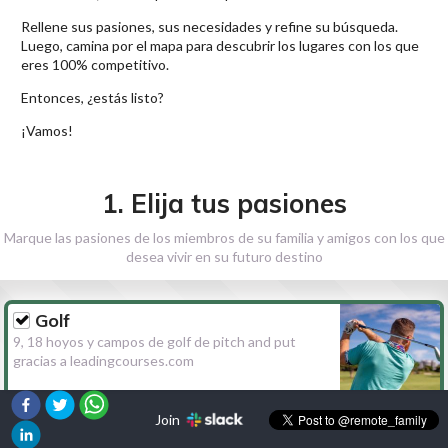
Rellene sus pasiones, sus necesidades y refine su búsqueda.
Luego, camina por el mapa para descubrir los lugares con los que
eres 100% competitivo.
Entonces, ¿estás listo?
¡Vamos!
1. Elija tus pasiones
Marque las pasiones de los miembros de su familia y amigos con los que
desea vivir en su futuro destino
Golf
9, 18 hoyos y campos de golf de pitch and put
gracias a leadingcourses.com
Join
Senderismo