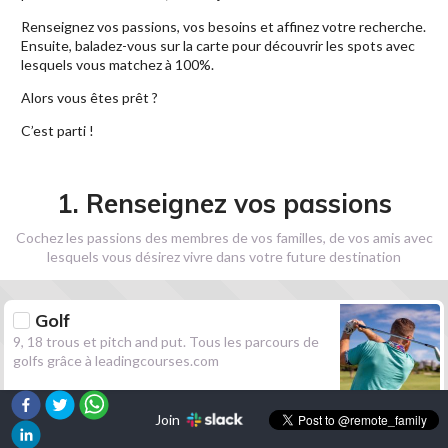
Renseignez vos passions, vos besoins et affinez votre recherche.
Ensuite, baladez-vous sur la carte pour découvrir les spots avec
lesquels vous matchez à 100%.
Alors vous êtes prêt ?
C’est parti !
1. Renseignez vos passions
Cochez les passions des membres de vos familles, de vos amis avec
lesquels vous désirez vivre dans votre future destination
Golf
9, 18 trous et pitch and put. Tous les parcours de
golfs grâce à leadingcourses.com
Join
Randonnée