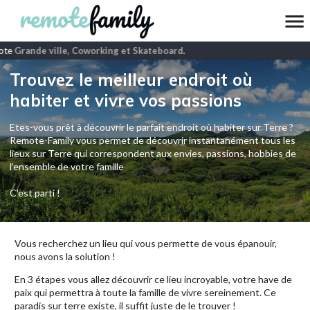
te
Grande ville, Coworking et Skateboard
.
Trouvez le meilleur endroit où
habiter et vivre vos passions
Etes-vous prêt à découvrir le parfait endroit où habiter sur Terre ?
Remote-Family vous permet de découvrir instantanément tous les
lieux sur Terre qui correspondent aux envies, passions, hobbies de
l’ensemble de votre famille
C'est parti !
Vous recherchez un lieu qui vous permette de vous épanouir,
nous avons la solution !
En 3 étapes vous allez découvrir ce lieu incroyable, votre have de
paix qui permettra à toute la famille de vivre sereinement. Ce
paradis sur terre existe, il suffit juste de le trouver !