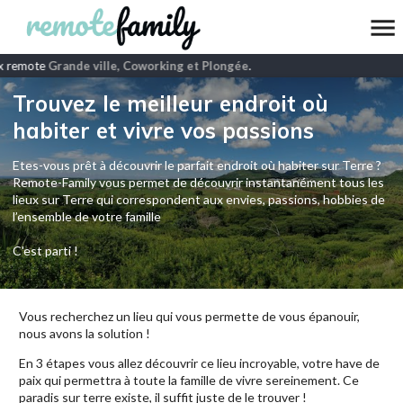
x remote
Grande ville, Coworking et Plongée
.
Trouvez le meilleur endroit où
habiter et vivre vos passions
Etes-vous prêt à découvrir le parfait endroit où habiter sur Terre ?
Remote-Family vous permet de découvrir instantanément tous les
lieux sur Terre qui correspondent aux envies, passions, hobbies de
l’ensemble de votre famille
C'est parti !
Vous recherchez un lieu qui vous permette de vous épanouir,
nous avons la solution !
En 3 étapes vous allez découvrir ce lieu incroyable, votre have de
paix qui permettra à toute la famille de vivre sereinement. Ce
paradis sur terre existe, il suffit juste de le trouver !