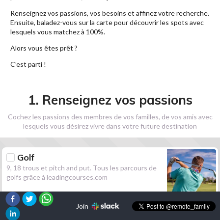
Renseignez vos passions, vos besoins et affinez votre recherche.
Ensuite, baladez-vous sur la carte pour découvrir les spots avec
lesquels vous matchez à 100%.
Alors vous êtes prêt ?
C’est parti !
1. Renseignez vos passions
Cochez les passions des membres de vos familles, de vos amis avec
lesquels vous désirez vivre dans votre future destination
Golf
9, 18 trous et pitch and put. Tous les parcours de
golfs grâce à leadingcourses.com
Join
Randonnée