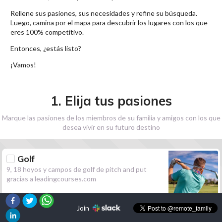
Rellene sus pasiones, sus necesidades y refine su búsqueda.
Luego, camina por el mapa para descubrir los lugares con los que
eres 100% competitivo.
Entonces, ¿estás listo?
¡Vamos!
1. Elija tus pasiones
Marque las pasiones de los miembros de su familia y amigos con los que
desea vivir en su futuro destino
Golf
9, 18 hoyos y campos de golf de pitch and put
gracias a leadingcourses.com
Join
Senderismo