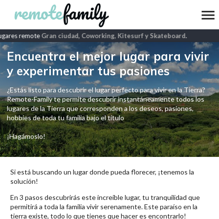
gares remote
Gran ciudad, Coworking, Kitesurf y Skateboard
.
Encuentra el mejor lugar para vivir
y experimentar tus pasiones
¿Estás listo para descubrir el lugar perfecto para vivir en la Tierra?
Remote-Family te permite descubrir instantáneamente todos los
lugares de la Tierra que corresponden a los deseos, pasiones,
hobbies de toda tu familia bajo el título
¡Hagámoslo!
Si está buscando un lugar donde pueda florecer, ¡tenemos la
solución!
En 3 pasos descubrirás este increíble lugar, tu tranquilidad que
permitirá a toda la familia vivir serenamente. Este paraíso en la
tierra existe, todo lo que tienes que hacer es encontrarlo!