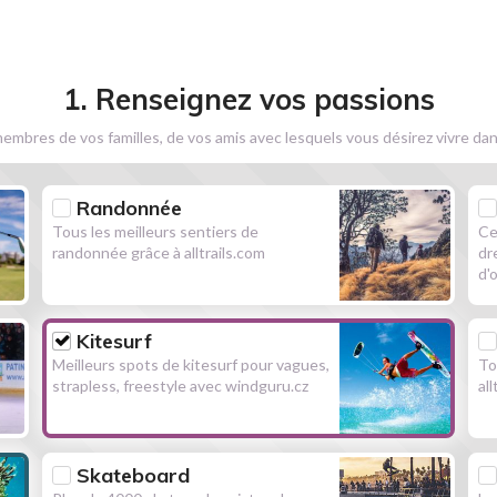
1. Renseignez vos passions
embres de vos familles, de vos amis avec lesquels vous désirez vivre dan
Randonnée
Tous les meilleurs sentiers de
Ce
randonnée grâce à alltrails.com
dr
d'
Kitesurf
Meilleurs spots de kitesurf pour vagues,
To
strapless, freestyle avec windguru.cz
al
Skateboard