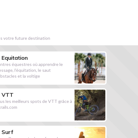
s votre future destination
Equitation
ntres équestres où apprendre le
essage, l'équitation, le saut
obstacles et la voltige
VTT
us les meilleurs spots de VTT grâce à
ltrails.com
Surf