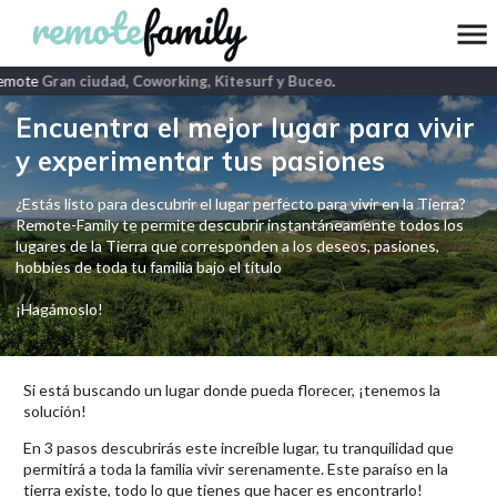
emote
Gran ciudad, Coworking, Kitesurf y Buceo
.
Encuentra el mejor lugar para vivir
y experimentar tus pasiones
¿Estás listo para descubrir el lugar perfecto para vivir en la Tierra?
Remote-Family te permite descubrir instantáneamente todos los
lugares de la Tierra que corresponden a los deseos, pasiones,
hobbies de toda tu familia bajo el título
¡Hagámoslo!
Si está buscando un lugar donde pueda florecer, ¡tenemos la
solución!
En 3 pasos descubrirás este increíble lugar, tu tranquilidad que
permitirá a toda la familia vivir serenamente. Este paraíso en la
tierra existe, todo lo que tienes que hacer es encontrarlo!