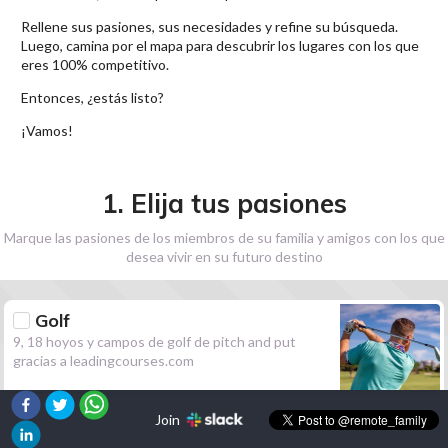
Rellene sus pasiones, sus necesidades y refine su búsqueda.
Luego, camina por el mapa para descubrir los lugares con los que
eres 100% competitivo.
Entonces, ¿estás listo?
¡Vamos!
1. Elija tus pasiones
Marque las pasiones de los miembros de su familia y amigos con los que
desea vivir en su futuro destino
Golf
9, 18 hoyos y campos de golf de pitch and put
gracias a leadingcourses.com
Join
Senderismo