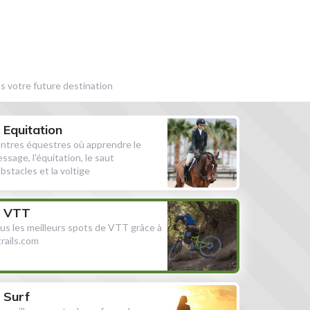
s votre future destination
Equitation
ntres équestres où apprendre le
essage, l'équitation, le saut
obstacles et la voltige
VTT
us les meilleurs spots de VTT grâce à
ltrails.com
Surf