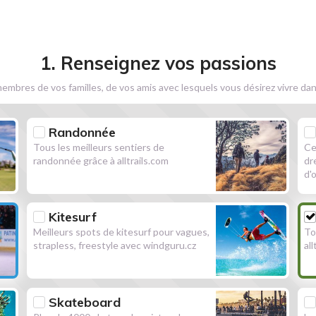
1. Renseignez vos passions
embres de vos familles, de vos amis avec lesquels vous désirez vivre dan
Randonnée
Tous les meilleurs sentiers de
Ce
randonnée grâce à alltrails.com
dr
d'
Kitesurf
Meilleurs spots de kitesurf pour vagues,
To
strapless, freestyle avec windguru.cz
al
Skateboard