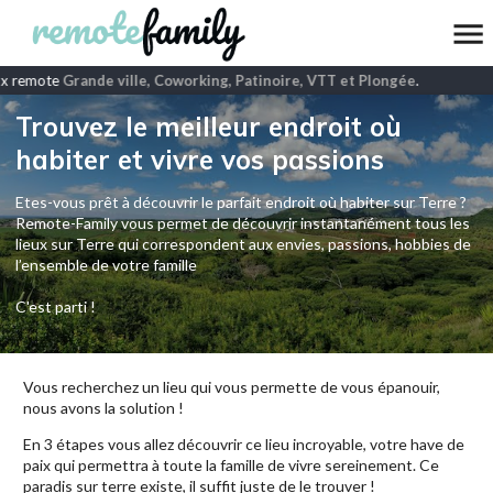
x remote
Grande ville, Coworking, Patinoire, VTT et Plongée
.
Trouvez le meilleur endroit où
habiter et vivre vos passions
Etes-vous prêt à découvrir le parfait endroit où habiter sur Terre ?
Remote-Family vous permet de découvrir instantanément tous les
lieux sur Terre qui correspondent aux envies, passions, hobbies de
l’ensemble de votre famille
C'est parti !
Vous recherchez un lieu qui vous permette de vous épanouir,
nous avons la solution !
En 3 étapes vous allez découvrir ce lieu incroyable, votre have de
paix qui permettra à toute la famille de vivre sereinement. Ce
paradis sur terre existe, il suffit juste de le trouver !