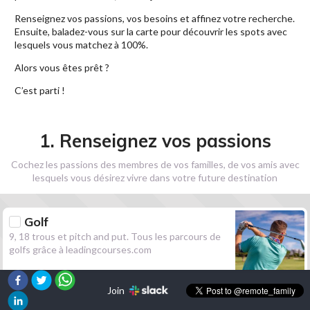
Renseignez vos passions, vos besoins et affinez votre recherche.
Ensuite, baladez-vous sur la carte pour découvrir les spots avec
lesquels vous matchez à 100%.
Alors vous êtes prêt ?
C’est parti !
1. Renseignez vos passions
Cochez les passions des membres de vos familles, de vos amis avec
lesquels vous désirez vivre dans votre future destination
Golf
9, 18 trous et pitch and put. Tous les parcours de
golfs grâce à leadingcourses.com
Join
Randonnée