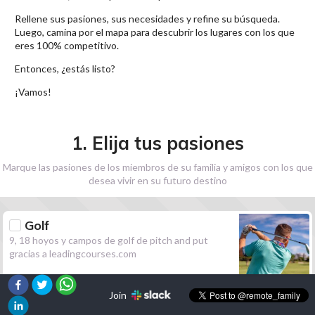
Rellene sus pasiones, sus necesidades y refine su búsqueda.
Luego, camina por el mapa para descubrir los lugares con los que
eres 100% competitivo.
Entonces, ¿estás listo?
¡Vamos!
1. Elija tus pasiones
Marque las pasiones de los miembros de su familia y amigos con los que
desea vivir en su futuro destino
Golf
9, 18 hoyos y campos de golf de pitch and put
gracias a leadingcourses.com
Join
Senderismo