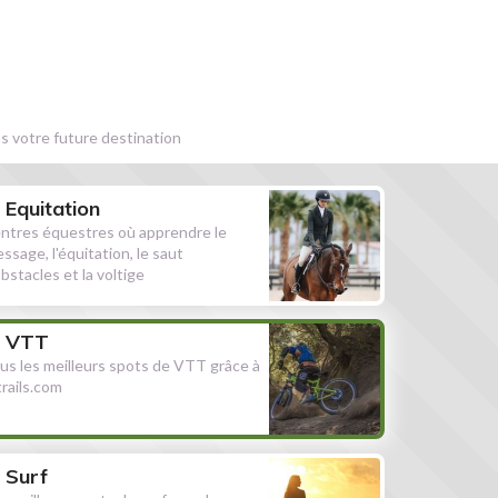
s votre future destination
Equitation
ntres équestres où apprendre le
essage, l'équitation, le saut
obstacles et la voltige
VTT
us les meilleurs spots de VTT grâce à
ltrails.com
Surf