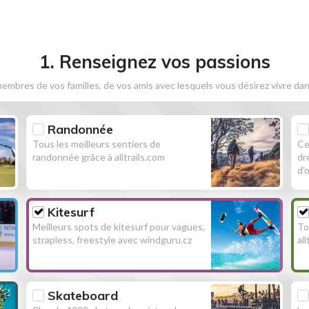
1. Renseignez vos passions
embres de vos familles, de vos amis avec lesquels vous désirez vivre dan
Randonnée
Tous les meilleurs sentiers de
Ce
randonnée grâce à alltrails.com
dr
d'
Kitesurf
Meilleurs spots de kitesurf pour vagues,
To
strapless, freestyle avec windguru.cz
al
Skateboard