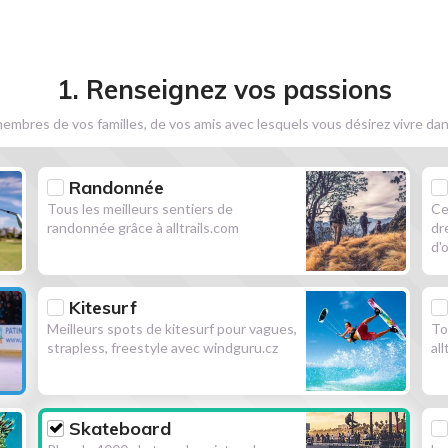
1. Renseignez vos passions
embres de vos familles, de vos amis avec lesquels vous désirez vivre dan
Randonnée
Tous les meilleurs sentiers de
Ce
randonnée grâce à alltrails.com
dr
d'
Kitesurf
Meilleurs spots de kitesurf pour vagues,
To
strapless, freestyle avec windguru.cz
al
Skateboard