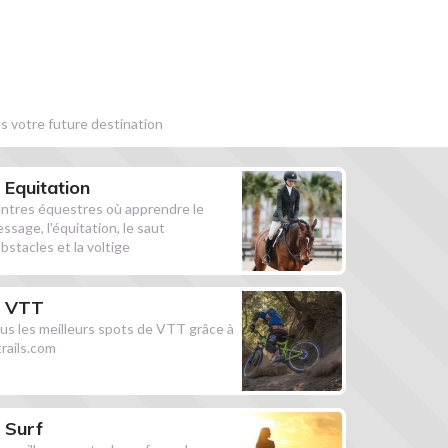
s votre future destination
Equitation
ntres équestres où apprendre le
essage, l'équitation, le saut
obstacles et la voltige
VTT
us les meilleurs spots de VTT grâce à
ltrails.com
Surf