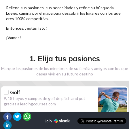
Rellene sus pasiones, sus necesidades y refine su búsqueda.
Luego, camina por el mapa para descubrir los lugares con los que
eres 100% competitivo.
Entonces, ¿estás listo?
¡Vamos!
1. Elija tus pasiones
Marque las pasiones de los miembros de su familia y amigos con los que
desea vivir en su futuro destino
Golf
9, 18 hoyos y campos de golf de pitch and put
gracias a leadingcourses.com
Join
Senderismo