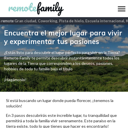
 remote
Gran ciudad, Coworking, Pista de hielo, Escuela internacional, K
Encuentra el mejor lugar para vivir
y experimentar tus pasiones
¿Estás listo para descubrir el lugar perfecto para vivir en la Tierra?
Remote-Family te permite descubrir instantáneamente todos los
lugares de la Tierra que corresponden a los deseos, pasiones,
hobbies de toda tu familia bajo el título
¡Hagámoslo!
Si está buscando un lugar donde pueda florecer, ¡tenemos la
solución!
En 3 pasos descubrirás este increíble lugar, tu tranquilidad que
permitirá a toda la familia vivir serenamente. Este paraíso en la
tierra existe, todo lo que tienes que hacer es encontrarlo!