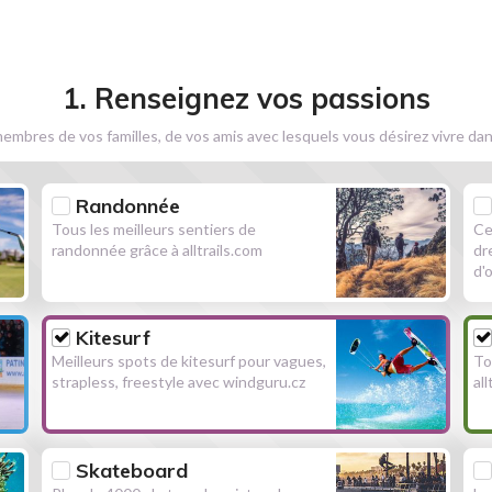
1. Renseignez vos passions
embres de vos familles, de vos amis avec lesquels vous désirez vivre dan
Randonnée
Tous les meilleurs sentiers de
Ce
randonnée grâce à alltrails.com
dr
d'
Kitesurf
Meilleurs spots de kitesurf pour vagues,
To
strapless, freestyle avec windguru.cz
al
Skateboard