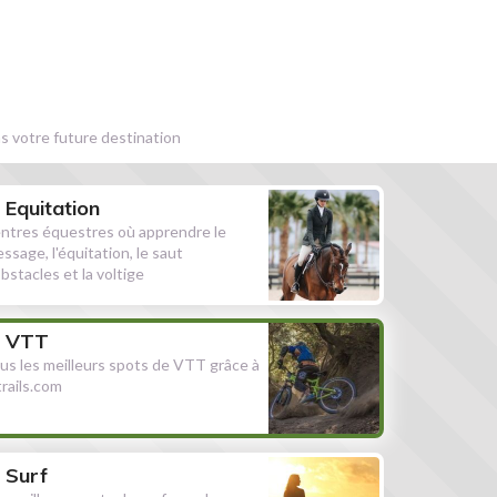
s votre future destination
Equitation
ntres équestres où apprendre le
essage, l'équitation, le saut
obstacles et la voltige
VTT
us les meilleurs spots de VTT grâce à
ltrails.com
Surf