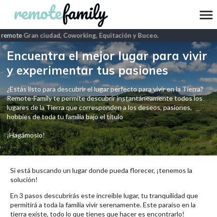
 remote
Gran ciudad, Coworking, Equitación y Buceo
.
Encuentra el mejor lugar para vivir
y experimentar tus pasiones
¿Estás listo para descubrir el lugar perfecto para vivir en la Tierra?
Remote-Family te permite descubrir instantáneamente todos los
lugares de la Tierra que corresponden a los deseos, pasiones,
hobbies de toda tu familia bajo el título
¡Hagámoslo!
Si está buscando un lugar donde pueda florecer, ¡tenemos la
solución!
En 3 pasos descubrirás este increíble lugar, tu tranquilidad que
permitirá a toda la familia vivir serenamente. Este paraíso en la
tierra existe, todo lo que tienes que hacer es encontrarlo!