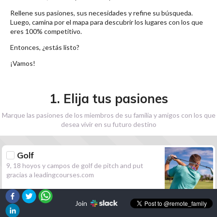
Rellene sus pasiones, sus necesidades y refine su búsqueda.
Luego, camina por el mapa para descubrir los lugares con los que
eres 100% competitivo.
Entonces, ¿estás listo?
¡Vamos!
1. Elija tus pasiones
Marque las pasiones de los miembros de su familia y amigos con los que
desea vivir en su futuro destino
Golf
9, 18 hoyos y campos de golf de pitch and put
gracias a leadingcourses.com
Join
Senderismo