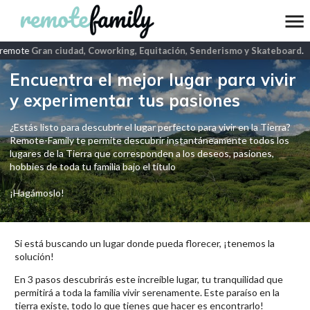
remote
Gran ciudad, Coworking, Equitación, Senderismo y Skateboard
.
Encuentra el mejor lugar para vivir
y experimentar tus pasiones
¿Estás listo para descubrir el lugar perfecto para vivir en la Tierra?
Remote-Family te permite descubrir instantáneamente todos los
lugares de la Tierra que corresponden a los deseos, pasiones,
hobbies de toda tu familia bajo el título
¡Hagámoslo!
Si está buscando un lugar donde pueda florecer, ¡tenemos la
solución!
En 3 pasos descubrirás este increíble lugar, tu tranquilidad que
permitirá a toda la familia vivir serenamente. Este paraíso en la
tierra existe, todo lo que tienes que hacer es encontrarlo!