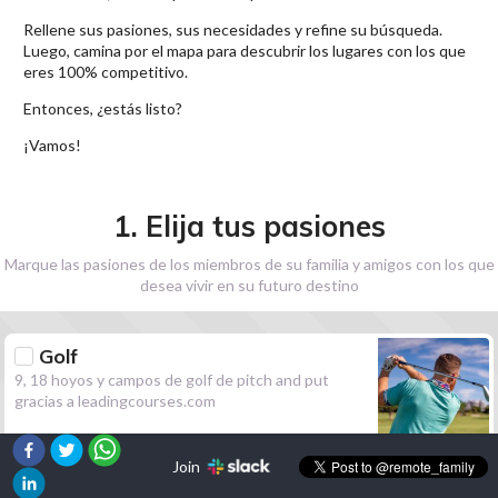
Rellene sus pasiones, sus necesidades y refine su búsqueda.
Luego, camina por el mapa para descubrir los lugares con los que
eres 100% competitivo.
Entonces, ¿estás listo?
¡Vamos!
1. Elija tus pasiones
Marque las pasiones de los miembros de su familia y amigos con los que
desea vivir en su futuro destino
Golf
9, 18 hoyos y campos de golf de pitch and put
gracias a leadingcourses.com
Join
Senderismo