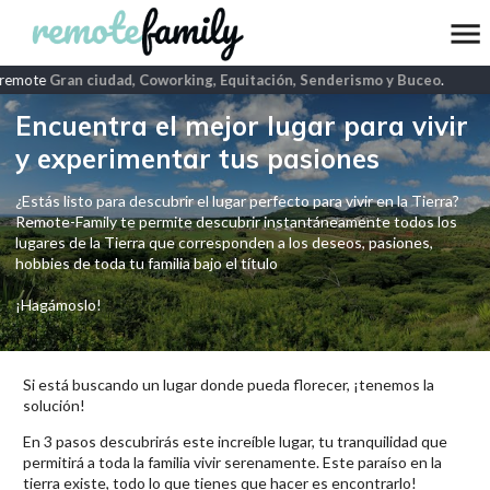
remote
Gran ciudad, Coworking, Equitación, Senderismo y Buceo
.
Encuentra el mejor lugar para vivir
y experimentar tus pasiones
¿Estás listo para descubrir el lugar perfecto para vivir en la Tierra?
Remote-Family te permite descubrir instantáneamente todos los
lugares de la Tierra que corresponden a los deseos, pasiones,
hobbies de toda tu familia bajo el título
¡Hagámoslo!
Si está buscando un lugar donde pueda florecer, ¡tenemos la
solución!
En 3 pasos descubrirás este increíble lugar, tu tranquilidad que
permitirá a toda la familia vivir serenamente. Este paraíso en la
tierra existe, todo lo que tienes que hacer es encontrarlo!