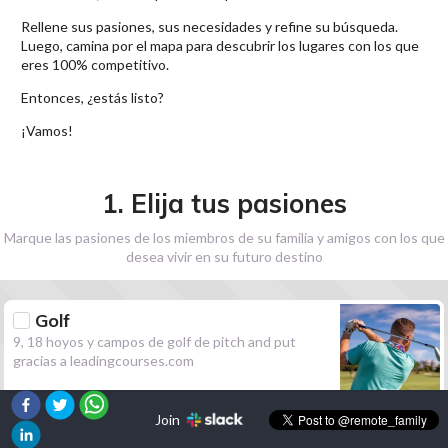
Rellene sus pasiones, sus necesidades y refine su búsqueda.
Luego, camina por el mapa para descubrir los lugares con los que
eres 100% competitivo.
Entonces, ¿estás listo?
¡Vamos!
1. Elija tus pasiones
Marque las pasiones de los miembros de su familia y amigos con los que
desea vivir en su futuro destino
Golf
9, 18 hoyos y campos de golf de pitch and put
gracias a leadingcourses.com
Join
Senderismo