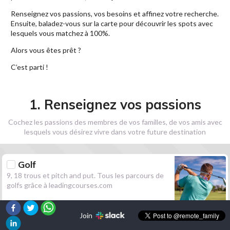
Renseignez vos passions, vos besoins et affinez votre recherche.
Ensuite, baladez-vous sur la carte pour découvrir les spots avec
lesquels vous matchez à 100%.
Alors vous êtes prêt ?
C’est parti !
1. Renseignez vos passions
Cochez les passions des membres de vos familles, de vos amis avec
lesquels vous désirez vivre dans votre future destination
Golf
9, 18 trous et pitch and put. Tous les parcours de
golfs grâce à leadingcourses.com
Join
Randonnée