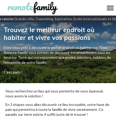
x remote
Grande ville, Coworking, Equitation, Ecole internationale et Sk
Trouvez le meilleur endroit où
habiter et vivre vos passions
Etes-vous prêt à découvrir le parfait endroit où habiter sur Terre ?
Remote-Family vous permet de découvrir instantanément tous les
lieux sur Terre qui correspondent aux envies, passions, hobbies de
l’ensemble de votre famille
C'est parti !
Vous recherchez un lieu qui vous permette de vous épanouir,
nous avons la solution !
En 3 étapes vous allez découvrir ce lieu incroyable, votre have de
paix qui permettra à toute la famille de vivre sereinement. Ce
paradis sur terre existe, il suffit juste de le trouver !