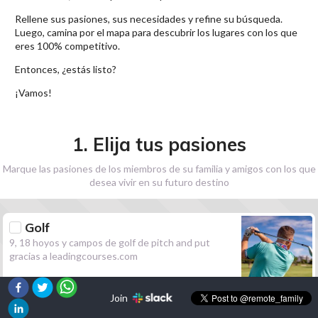
Rellene sus pasiones, sus necesidades y refine su búsqueda.
Luego, camina por el mapa para descubrir los lugares con los que
eres 100% competitivo.
Entonces, ¿estás listo?
¡Vamos!
1. Elija tus pasiones
Marque las pasiones de los miembros de su familia y amigos con los que
desea vivir en su futuro destino
Golf
9, 18 hoyos y campos de golf de pitch and put
gracias a leadingcourses.com
Join
Senderismo