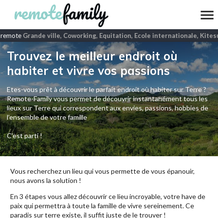
 remote
Grande ville, Coworking, Equitation, Ecole internationale, Kites
Trouvez le meilleur endroit où
habiter et vivre vos passions
Etes-vous prêt à découvrir le parfait endroit où habiter sur Terre ?
Remote-Family vous permet de découvrir instantanément tous les
lieux sur Terre qui correspondent aux envies, passions, hobbies de
l’ensemble de votre famille
C'est parti !
Vous recherchez un lieu qui vous permette de vous épanouir,
nous avons la solution !
En 3 étapes vous allez découvrir ce lieu incroyable, votre have de
paix qui permettra à toute la famille de vivre sereinement. Ce
paradis sur terre existe, il suffit juste de le trouver !