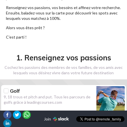
Renseignez vos passions, vos besoins et affinez votre recherche.
Ensuite, baladez-vous sur la carte pour découvrir les spots avec
lesquels vous matchez à 100%.
Alors vous êtes prêt ?
C’est parti !
1. Renseignez vos passions
Cochez les passions des membres de vos familles, de vos amis avec
lesquels vous désirez vivre dans votre future destination
Golf
9, 18 trous et pitch and put. Tous les parcours de
golfs grâce à leadingcourses.com
Join
Randonnée