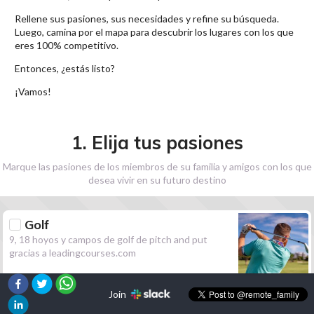
Rellene sus pasiones, sus necesidades y refine su búsqueda.
Luego, camina por el mapa para descubrir los lugares con los que
eres 100% competitivo.
Entonces, ¿estás listo?
¡Vamos!
1. Elija tus pasiones
Marque las pasiones de los miembros de su familia y amigos con los que
desea vivir en su futuro destino
Golf
9, 18 hoyos y campos de golf de pitch and put
gracias a leadingcourses.com
Join
Senderismo