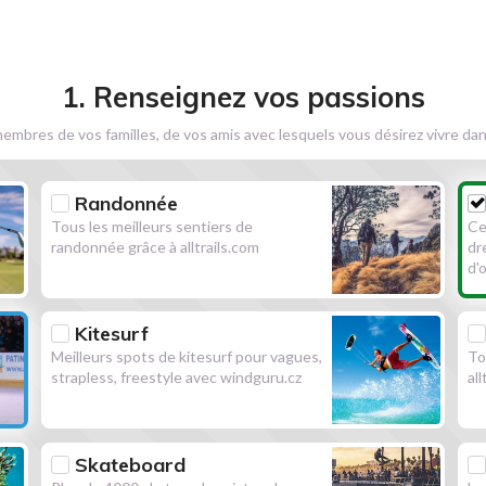
1. Renseignez vos passions
embres de vos familles, de vos amis avec lesquels vous désirez vivre dan
Randonnée
Tous les meilleurs sentiers de
Ce
randonnée grâce à alltrails.com
dr
d'
Kitesurf
Meilleurs spots de kitesurf pour vagues,
To
strapless, freestyle avec windguru.cz
al
Skateboard