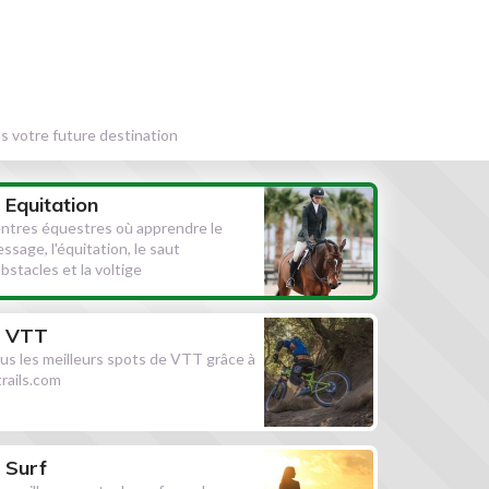
s votre future destination
Equitation
ntres équestres où apprendre le
essage, l'équitation, le saut
obstacles et la voltige
VTT
us les meilleurs spots de VTT grâce à
ltrails.com
Surf