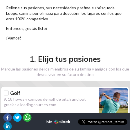
Rellene sus pasiones, sus necesidades y refine su búsqueda.
Luego, camina por el mapa para descubrir los lugares con los que
eres 100% competitivo.
Entonces, ¿estás listo?
¡Vamos!
1. Elija tus pasiones
Marque las pasiones de los miembros de su familia y amigos con los que
desea vivir en su futuro destino
Golf
9, 18 hoyos y campos de golf de pitch and put
gracias a leadingcourses.com
Join
Senderismo