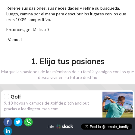
Rellene sus pasiones, sus necesidades y refine su búsqueda.
Luego, camina por el mapa para descubrir los lugares con los que
eres 100% competitivo.
Entonces, ¿estás listo?
¡Vamos!
1. Elija tus pasiones
Marque las pasiones de los miembros de su familia y amigos con los que
desea vivir en su futuro destino
Golf
9, 18 hoyos y campos de golf de pitch and put
gracias a leadingcourses.com
Join
Senderismo