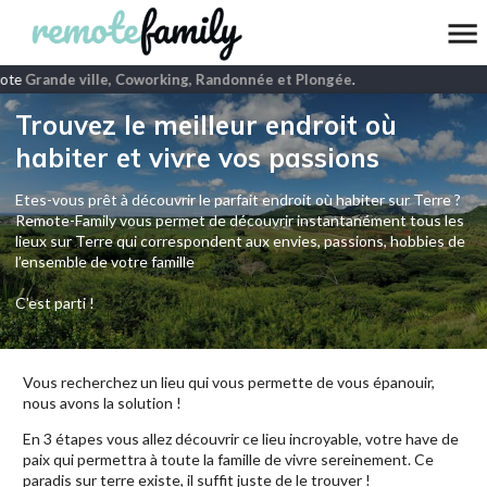
ote
Grande ville, Coworking, Randonnée et Plongée
.
Trouvez le meilleur endroit où
habiter et vivre vos passions
Etes-vous prêt à découvrir le parfait endroit où habiter sur Terre ?
Remote-Family vous permet de découvrir instantanément tous les
lieux sur Terre qui correspondent aux envies, passions, hobbies de
l’ensemble de votre famille
C'est parti !
Vous recherchez un lieu qui vous permette de vous épanouir,
nous avons la solution !
En 3 étapes vous allez découvrir ce lieu incroyable, votre have de
paix qui permettra à toute la famille de vivre sereinement. Ce
paradis sur terre existe, il suffit juste de le trouver !