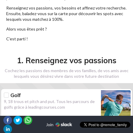
Renseignez vos passions, vos besoins et affinez votre recherche.
Ensuite, baladez-vous sur la carte pour découvrir les spots avec
lesquels vous matchez à 100%.
Alors vous êtes prêt ?
C’est parti !
1. Renseignez vos passions
Cochez les passions des membres de vos familles, de vos amis avec
lesquels vous désirez vivre dans votre future destination
Golf
9, 18 trous et pitch and put. Tous les parcours de
golfs grâce à leadingcourses.com
Join
Randonnée