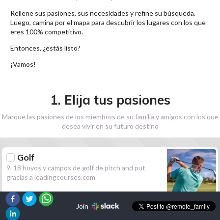
Rellene sus pasiones, sus necesidades y refine su búsqueda.
Luego, camina por el mapa para descubrir los lugares con los que
eres 100% competitivo.
Entonces, ¿estás listo?
¡Vamos!
1. Elija tus pasiones
Marque las pasiones de los miembros de su familia y amigos con los que
desea vivir en su futuro destino
Golf
9, 18 hoyos y campos de golf de pitch and put
gracias a leadingcourses.com
Join
Senderismo