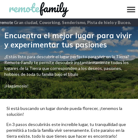
remote
Gran ciudad, Coworking, Senderismo, Pista de hielo y Buceo
.
Encuentra el mejor lugar para vivir
y experimentar tus pasiones
¿Estás listo para descubrir el lugar perfecto para vivir en la Tierra?
Remote-Family te permite descubrir instantáneamente todos los
lugares de la Tierra que corresponden a los deseos, pasiones,
hobbies de toda tu familia bajo el título
¡Hagámoslo!
Si está buscando un lugar donde pueda florecer, ¡tenemos la
solución!
En 3 pasos descubrirás este increíble lugar, tu tranquilidad que
permitirá a toda la familia vivir serenamente. Este paraíso en la
tierra existe, todo lo que tienes que hacer es encontrarlo!