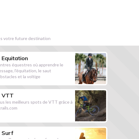
s votre future destination
Equitation
ntres équestres où apprendre le
essage, l'équitation, le saut
obstacles et la voltige
VTT
us les meilleurs spots de VTT grâce à
ltrails.com
Surf