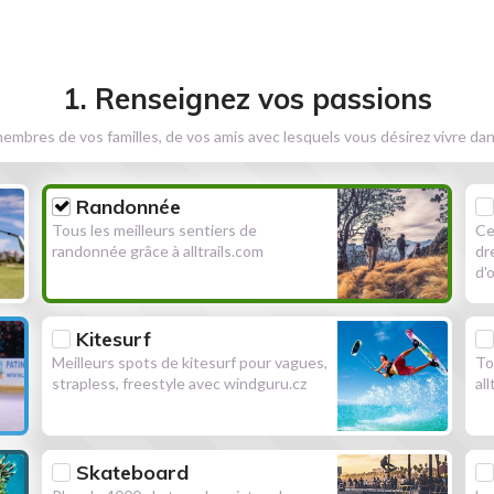
1. Renseignez vos passions
embres de vos familles, de vos amis avec lesquels vous désirez vivre dan
Randonnée
Tous les meilleurs sentiers de
Ce
randonnée grâce à alltrails.com
dr
d'
Kitesurf
Meilleurs spots de kitesurf pour vagues,
To
strapless, freestyle avec windguru.cz
al
Skateboard