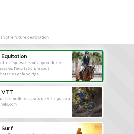
s votre future destination
Equitation
ntres équestres où apprendre le
essage, l'équitation, le saut
obstacles et la voltige
VTT
us les meilleurs spots de VTT grâce à
ltrails.com
Surf