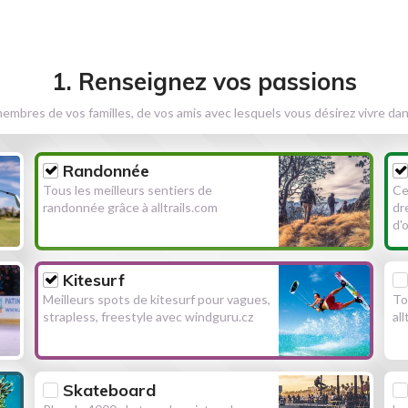
1. Renseignez vos passions
embres de vos familles, de vos amis avec lesquels vous désirez vivre dan
Randonnée
Tous les meilleurs sentiers de
Ce
randonnée grâce à alltrails.com
dr
d'
Kitesurf
Meilleurs spots de kitesurf pour vagues,
To
strapless, freestyle avec windguru.cz
al
Skateboard