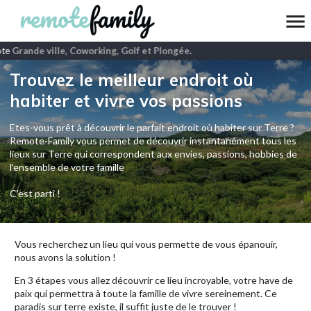
te
Grande ville, Coworking, Golf et Plongée
.
Trouvez le meilleur endroit où
habiter et vivre vos passions
Etes-vous prêt à découvrir le parfait endroit où habiter sur Terre ?
Remote-Family vous permet de découvrir instantanément tous les
lieux sur Terre qui correspondent aux envies, passions, hobbies de
l’ensemble de votre famille
C'est parti !
Vous recherchez un lieu qui vous permette de vous épanouir,
nous avons la solution !
En 3 étapes vous allez découvrir ce lieu incroyable, votre have de
paix qui permettra à toute la famille de vivre sereinement. Ce
paradis sur terre existe, il suffit juste de le trouver !