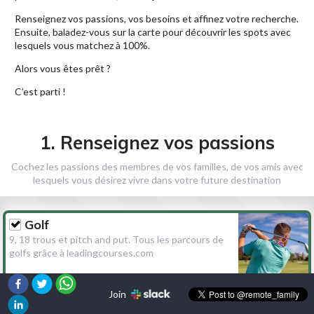
Renseignez vos passions, vos besoins et affinez votre recherche.
Ensuite, baladez-vous sur la carte pour découvrir les spots avec
lesquels vous matchez à 100%.
Alors vous êtes prêt ?
C’est parti !
1. Renseignez vos passions
Cochez les passions des membres de vos familles, de vos amis avec
lesquels vous désirez vivre dans votre future destination
Golf
9, 18 trous et pitch and put. Tous les parcours de
golfs grâce à leadingcourses.com
Join
Randonnée