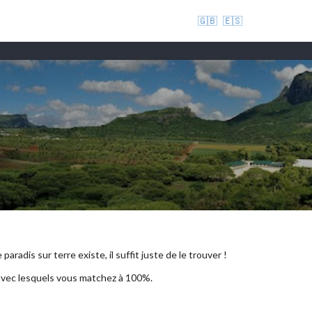
🇬🇧
🇪🇸
aradis sur terre existe, il suffit juste de le trouver !
 avec lesquels vous matchez à 100%.