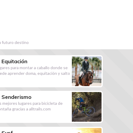
u futuro destino
Equitación
gares para montar a caballo donde se
ede aprender doma, equitación y salto
Senderismo
s mejores lugares para bicicleta de
ntaña gracias a alltrails.com
Surf