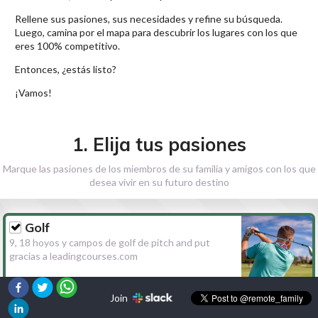
Rellene sus pasiones, sus necesidades y refine su búsqueda.
Luego, camina por el mapa para descubrir los lugares con los que
eres 100% competitivo.
Entonces, ¿estás listo?
¡Vamos!
1. Elija tus pasiones
Marque las pasiones de los miembros de su familia y amigos con los que
desea vivir en su futuro destino
Golf
9, 18 hoyos y campos de golf de pitch and put
gracias a leadingcourses.com
Join
Senderismo