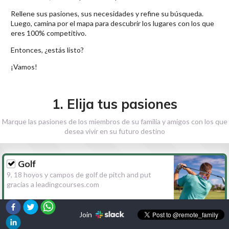
Rellene sus pasiones, sus necesidades y refine su búsqueda.
Luego, camina por el mapa para descubrir los lugares con los que
eres 100% competitivo.
Entonces, ¿estás listo?
¡Vamos!
1. Elija tus pasiones
Marque las pasiones de los miembros de su familia y amigos con los que
desea vivir en su futuro destino
Golf
9, 18 hoyos y campos de golf de pitch and put
gracias a leadingcourses.com
Join
Senderismo