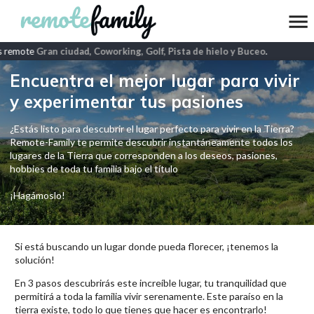
 remote
Gran ciudad, Coworking, Golf, Pista de hielo y Buceo
.
Encuentra el mejor lugar para vivir
y experimentar tus pasiones
¿Estás listo para descubrir el lugar perfecto para vivir en la Tierra?
Remote-Family te permite descubrir instantáneamente todos los
lugares de la Tierra que corresponden a los deseos, pasiones,
hobbies de toda tu familia bajo el título
¡Hagámoslo!
Si está buscando un lugar donde pueda florecer, ¡tenemos la
solución!
En 3 pasos descubrirás este increíble lugar, tu tranquilidad que
permitirá a toda la familia vivir serenamente. Este paraíso en la
tierra existe, todo lo que tienes que hacer es encontrarlo!