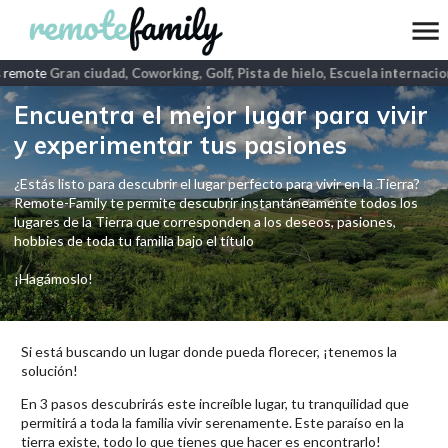
 remote
Gran ciudad, Coworking, Golf, Pista de hielo, Escuela internacio
Encuentra el mejor lugar para vivir
y experimentar tus pasiones
¿Estás listo para descubrir el lugar perfecto para vivir en la Tierra?
Remote-Family te permite descubrir instantáneamente todos los
lugares de la Tierra que corresponden a los deseos, pasiones,
hobbies de toda tu familia bajo el título
¡Hagámoslo!
Si está buscando un lugar donde pueda florecer, ¡tenemos la
solución!
En 3 pasos descubrirás este increíble lugar, tu tranquilidad que
permitirá a toda la familia vivir serenamente. Este paraíso en la
tierra existe, todo lo que tienes que hacer es encontrarlo!