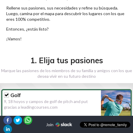
Rellene sus pasiones, sus necesidades y refine su búsqueda.
Luego, camina por el mapa para descubrir los lugares con los que
eres 100% competitivo.
Entonces, ¿estás listo?
¡Vamos!
1. Elija tus pasiones
Marque las pasiones de los miembros de su familia y amigos con los que
desea vivir en su futuro destino
Golf
9, 18 hoyos y campos de golf de pitch and put
gracias a leadingcourses.com
Join
Senderismo