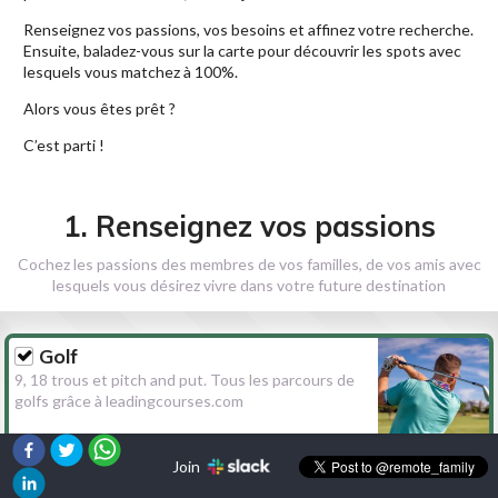
Renseignez vos passions, vos besoins et affinez votre recherche.
Ensuite, baladez-vous sur la carte pour découvrir les spots avec
lesquels vous matchez à 100%.
Alors vous êtes prêt ?
C’est parti !
1. Renseignez vos passions
Cochez les passions des membres de vos familles, de vos amis avec
lesquels vous désirez vivre dans votre future destination
Golf
9, 18 trous et pitch and put. Tous les parcours de
golfs grâce à leadingcourses.com
Join
Randonnée