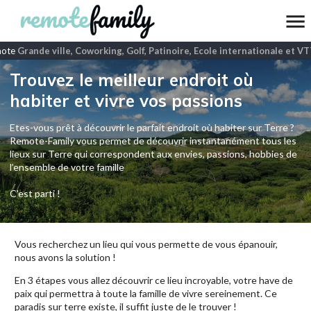
ote
Grande ville, Coworking, Golf, Patinoire, Ecole internationale et VTT
Trouvez le meilleur endroit où
habiter et vivre vos passions
Etes-vous prêt à découvrir le parfait endroit où habiter sur Terre ?
Remote-Family vous permet de découvrir instantanément tous les
lieux sur Terre qui correspondent aux envies, passions, hobbies de
l’ensemble de votre famille
C'est parti !
Vous recherchez un lieu qui vous permette de vous épanouir,
nous avons la solution !
En 3 étapes vous allez découvrir ce lieu incroyable, votre have de
paix qui permettra à toute la famille de vivre sereinement. Ce
paradis sur terre existe, il suffit juste de le trouver !