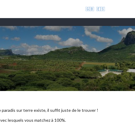
🇬🇧
🇪🇸
aradis sur terre existe, il suffit juste de le trouver !
 avec lesquels vous matchez à 100%.