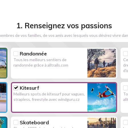
1. Renseignez vos passions
embres de vos familles, de vos amis avec lesquels vous désirez vivre dan
Randonnée
Tous les meilleurs sentiers de
Ce
randonnée grâce à alltrails.com
dr
d'
Kitesurf
Meilleurs spots de kitesurf pour vagues,
To
strapless, freestyle avec windguru.cz
al
Skateboard