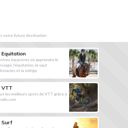
s votre future destination
Equitation
ntres équestres où apprendre le
essage, l'équitation, le saut
obstacles et la voltige
VTT
us les meilleurs spots de VTT grâce à
ltrails.com
Surf