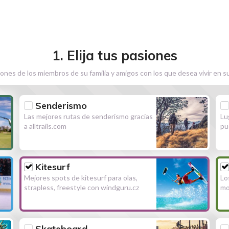
1. Elija tus pasiones
ones de los miembros de su familia y amigos con los que desea vivir en s
Senderismo
Las mejores rutas de senderismo gracias
Lu
a alltrails.com
pu
Kitesurf
Mejores spots de kitesurf para olas,
Lo
strapless, freestyle con windguru.cz
mo
Skateboard