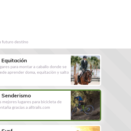
u futuro destino
Equitación
gares para montar a caballo donde se
ede aprender doma, equitación y salto
Senderismo
s mejores lugares para bicicleta de
ntaña gracias a alltrails.com
Surf