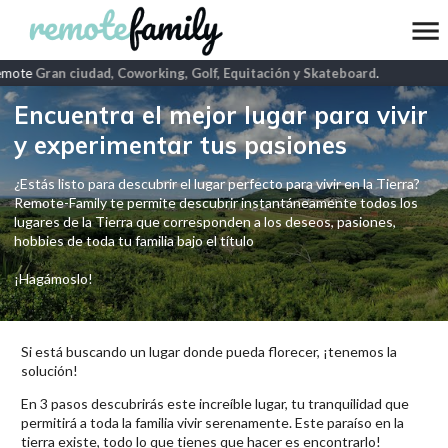
emote
Gran ciudad, Coworking, Golf, Equitación y Skateboard
.
Encuentra el mejor lugar para vivir
y experimentar tus pasiones
¿Estás listo para descubrir el lugar perfecto para vivir en la Tierra?
Remote-Family te permite descubrir instantáneamente todos los
lugares de la Tierra que corresponden a los deseos, pasiones,
hobbies de toda tu familia bajo el título
¡Hagámoslo!
Si está buscando un lugar donde pueda florecer, ¡tenemos la
solución!
En 3 pasos descubrirás este increíble lugar, tu tranquilidad que
permitirá a toda la familia vivir serenamente. Este paraíso en la
tierra existe, todo lo que tienes que hacer es encontrarlo!