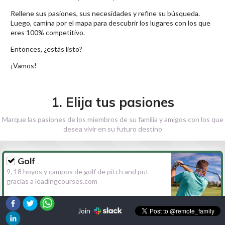
Rellene sus pasiones, sus necesidades y refine su búsqueda.
Luego, camina por el mapa para descubrir los lugares con los que
eres 100% competitivo.
Entonces, ¿estás listo?
¡Vamos!
1. Elija tus pasiones
Marque las pasiones de los miembros de su familia y amigos con los que
desea vivir en su futuro destino
Golf
9, 18 hoyos y campos de golf de pitch and put
gracias a leadingcourses.com
Join
Senderismo