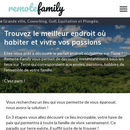
e
Grande ville, Coworking, Golf, Equitation et Plongée
.
Trouvez le meilleur endroit où
habiter et vivre vos passions
Etes-vous prêt à découvrir le parfait endroit où habiter sur Terre ?
Remote-Family vous permet de découvrir instantanément tous les
lieux sur Terre qui correspondent aux envies, passions, hobbies de
l’ensemble de votre famille
C'est parti !
Vous recherchez un lieu qui vous permette de vous épanouir,
nous avons la solution !
En 3 étapes vous allez découvrir ce lieu incroyable, votre have de
paix qui permettra à toute la famille de vivre sereinement. Ce
paradis sur terre existe, il suffit juste de le trouver !