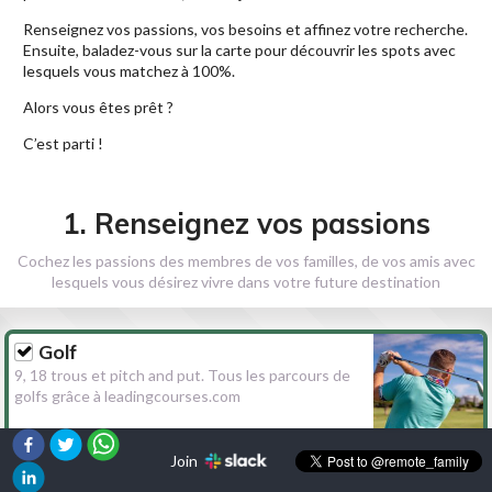
Renseignez vos passions, vos besoins et affinez votre recherche.
Ensuite, baladez-vous sur la carte pour découvrir les spots avec
lesquels vous matchez à 100%.
Alors vous êtes prêt ?
C’est parti !
1. Renseignez vos passions
Cochez les passions des membres de vos familles, de vos amis avec
lesquels vous désirez vivre dans votre future destination
Golf
9, 18 trous et pitch and put. Tous les parcours de
golfs grâce à leadingcourses.com
Join
Randonnée