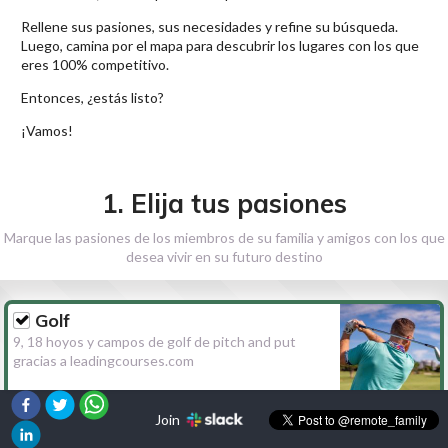
Rellene sus pasiones, sus necesidades y refine su búsqueda.
Luego, camina por el mapa para descubrir los lugares con los que
eres 100% competitivo.
Entonces, ¿estás listo?
¡Vamos!
1. Elija tus pasiones
Marque las pasiones de los miembros de su familia y amigos con los que
desea vivir en su futuro destino
Golf
9, 18 hoyos y campos de golf de pitch and put
gracias a leadingcourses.com
Join
Senderismo