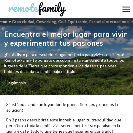
emote
Gran ciudad, Coworking, Golf, Equitación, Escuela internacional, 
Encuentra el mejor lugar para vivir
y experimentar tus pasiones
¿Estás listo para descubrir el lugar perfecto para vivir en la Tierra?
Remote-Family te permite descubrir instantáneamente todos los
lugares de la Tierra que corresponden a los deseos, pasiones,
hobbies de toda tu familia bajo el título
¡Hagámoslo!
Si está buscando un lugar donde pueda florecer, ¡tenemos la
solución!
En 3 pasos descubrirás este increíble lugar, tu tranquilidad que
permitirá a toda la familia vivir serenamente. Este paraíso en la
tierra existe, todo lo que tienes que hacer es encontrarlo!