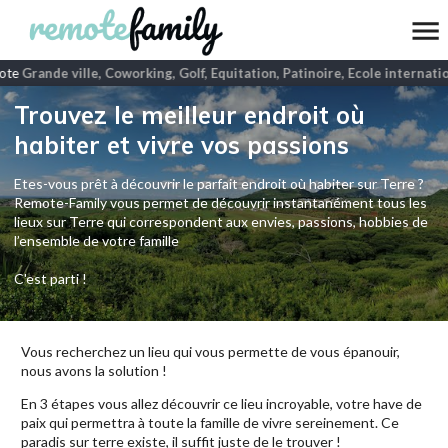
ote
Grande ville, Coworking, Golf, Equitation, Patinoire, Ecole internatio
Trouvez le meilleur endroit où
habiter et vivre vos passions
Etes-vous prêt à découvrir le parfait endroit où habiter sur Terre ?
Remote-Family vous permet de découvrir instantanément tous les
lieux sur Terre qui correspondent aux envies, passions, hobbies de
l’ensemble de votre famille
C'est parti !
Vous recherchez un lieu qui vous permette de vous épanouir,
nous avons la solution !
En 3 étapes vous allez découvrir ce lieu incroyable, votre have de
paix qui permettra à toute la famille de vivre sereinement. Ce
paradis sur terre existe, il suffit juste de le trouver !