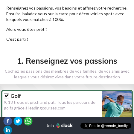
Renseignez vos passions, vos besoins et affinez votre recherche.
Ensuite, baladez-vous sur la carte pour découvrir les spots avec
lesquels vous matchez à 100%.
Alors vous êtes prêt ?
C’est parti !
1. Renseignez vos passions
Cochez les passions des membres de vos familles, de vos amis avec
lesquels vous désirez vivre dans votre future destination
Golf
9, 18 trous et pitch and put. Tous les parcours de
golfs grâce à leadingcourses.com
Join
Randonnée