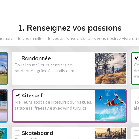
1. Renseignez vos passions
embres de vos familles, de vos amis avec lesquels vous désirez vivre dan
Randonnée
Tous les meilleurs sentiers de
Ce
randonnée grâce à alltrails.com
dr
d'
Kitesurf
Meilleurs spots de kitesurf pour vagues,
To
strapless, freestyle avec windguru.cz
al
Skateboard