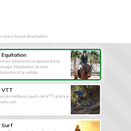
s votre future destination
Equitation
ntres équestres où apprendre le
essage, l'équitation, le saut
obstacles et la voltige
VTT
us les meilleurs spots de VTT grâce à
ltrails.com
Surf