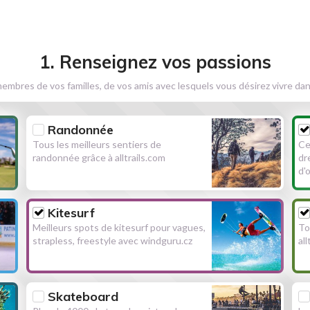
1. Renseignez vos passions
embres de vos familles, de vos amis avec lesquels vous désirez vivre dan
Randonnée
Tous les meilleurs sentiers de
Ce
randonnée grâce à alltrails.com
dr
d'
Kitesurf
Meilleurs spots de kitesurf pour vagues,
To
strapless, freestyle avec windguru.cz
al
Skateboard