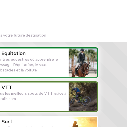
s votre future destination
Equitation
ntres équestres où apprendre le
essage, l'équitation, le saut
obstacles et la voltige
VTT
us les meilleurs spots de VTT grâce à
ltrails.com
Surf