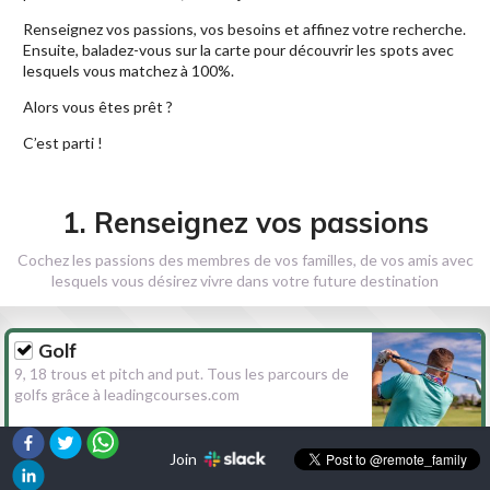
Renseignez vos passions, vos besoins et affinez votre recherche.
Ensuite, baladez-vous sur la carte pour découvrir les spots avec
lesquels vous matchez à 100%.
Alors vous êtes prêt ?
C’est parti !
1. Renseignez vos passions
Cochez les passions des membres de vos familles, de vos amis avec
lesquels vous désirez vivre dans votre future destination
Golf
9, 18 trous et pitch and put. Tous les parcours de
golfs grâce à leadingcourses.com
Join
Randonnée