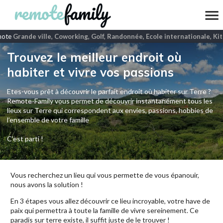
ote
Grande ville, Coworking, Golf, Randonnée, Ecole internationale, Kit
Trouvez le meilleur endroit où
habiter et vivre vos passions
Etes-vous prêt à découvrir le parfait endroit où habiter sur Terre ?
Remote-Family vous permet de découvrir instantanément tous les
lieux sur Terre qui correspondent aux envies, passions, hobbies de
l’ensemble de votre famille
C'est parti !
Vous recherchez un lieu qui vous permette de vous épanouir,
nous avons la solution !
En 3 étapes vous allez découvrir ce lieu incroyable, votre have de
paix qui permettra à toute la famille de vivre sereinement. Ce
paradis sur terre existe, il suffit juste de le trouver !