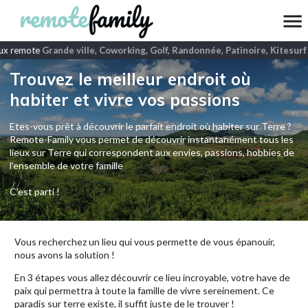
ux remote
Grande ville, Coworking, Golf, Randonnée, Patinoire, Kitesurf 
Trouvez le meilleur endroit où
habiter et vivre vos passions
Etes-vous prêt à découvrir le parfait endroit où habiter sur Terre ?
Remote-Family vous permet de découvrir instantanément tous les
lieux sur Terre qui correspondent aux envies, passions, hobbies de
l’ensemble de votre famille
C'est parti !
Vous recherchez un lieu qui vous permette de vous épanouir,
nous avons la solution !
En 3 étapes vous allez découvrir ce lieu incroyable, votre have de
paix qui permettra à toute la famille de vivre sereinement. Ce
paradis sur terre existe, il suffit juste de le trouver !