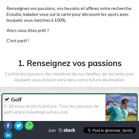
Renseignez vos passions, vos besoins et affinez votre recherche.
Ensuite, baladez-vous sur la carte pour découvrir les spots avec
lesquels vous matchez à 100%.
Alors vous êtes prêt ?
C’est parti !
1. Renseignez vos passions
Cochez les passions des membres de vos familles, de vos amis avec
lesquels vous désirez vivre dans votre future destination
Golf
9, 18 trous et pitch and put. Tous les parcours de
golfs grâce à leadingcourses.com
Join
Randonnée