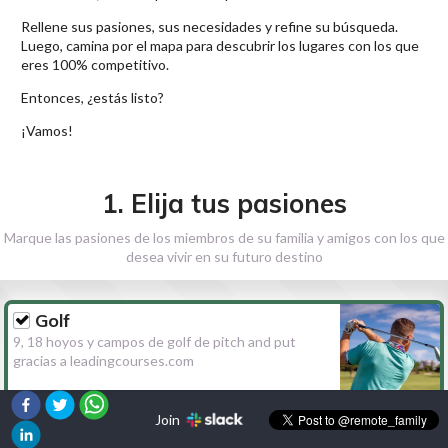
Rellene sus pasiones, sus necesidades y refine su búsqueda.
Luego, camina por el mapa para descubrir los lugares con los que
eres 100% competitivo.
Entonces, ¿estás listo?
¡Vamos!
1. Elija tus pasiones
Marque las pasiones de los miembros de su familia y amigos con los que
desea vivir en su futuro destino
Golf
9, 18 hoyos y campos de golf de pitch and put
gracias a leadingcourses.com
Join
Senderismo