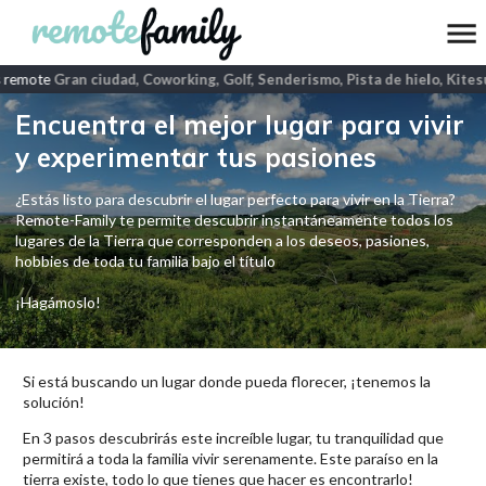
 remote
Gran ciudad, Coworking, Golf, Senderismo, Pista de hielo, Kitesu
Encuentra el mejor lugar para vivir
y experimentar tus pasiones
¿Estás listo para descubrir el lugar perfecto para vivir en la Tierra?
Remote-Family te permite descubrir instantáneamente todos los
lugares de la Tierra que corresponden a los deseos, pasiones,
hobbies de toda tu familia bajo el título
¡Hagámoslo!
Si está buscando un lugar donde pueda florecer, ¡tenemos la
solución!
En 3 pasos descubrirás este increíble lugar, tu tranquilidad que
permitirá a toda la familia vivir serenamente. Este paraíso en la
tierra existe, todo lo que tienes que hacer es encontrarlo!