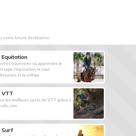
s votre future destination
Equitation
ntres équestres où apprendre le
essage, l'équitation, le saut
obstacles et la voltige
VTT
us les meilleurs spots de VTT grâce à
ltrails.com
Surf