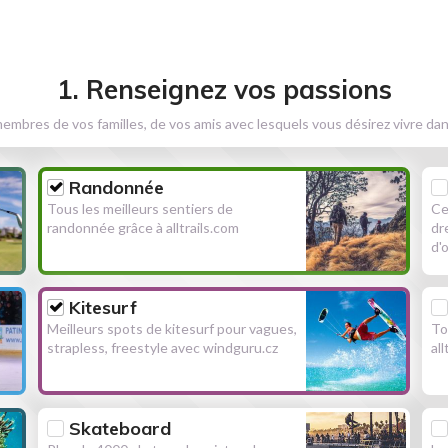
1. Renseignez vos passions
embres de vos familles, de vos amis avec lesquels vous désirez vivre dan
Randonnée
Tous les meilleurs sentiers de
Ce
randonnée grâce à alltrails.com
dr
d'
Kitesurf
Meilleurs spots de kitesurf pour vagues,
To
strapless, freestyle avec windguru.cz
al
Skateboard