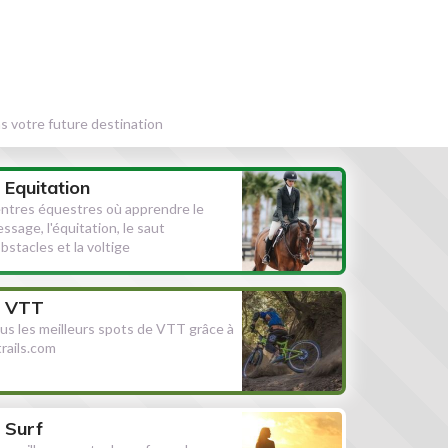
s votre future destination
Equitation
ntres équestres où apprendre le
essage, l'équitation, le saut
obstacles et la voltige
VTT
us les meilleurs spots de VTT grâce à
ltrails.com
Surf