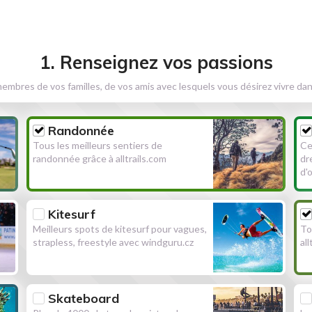
1. Renseignez vos passions
embres de vos familles, de vos amis avec lesquels vous désirez vivre dan
Randonnée
Tous les meilleurs sentiers de
Ce
randonnée grâce à alltrails.com
dr
d'
Kitesurf
Meilleurs spots de kitesurf pour vagues,
To
strapless, freestyle avec windguru.cz
al
Skateboard