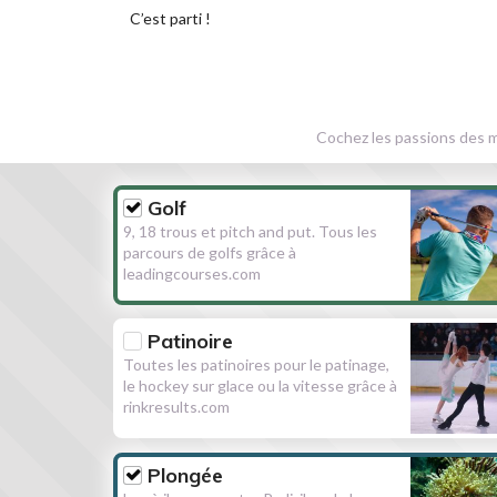
C’est parti !
Cochez les passions des m
Golf
9, 18 trous et pitch and put. Tous les
parcours de golfs grâce à
leadingcourses.com
Patinoire
Toutes les patinoires pour le patinage,
le hockey sur glace ou la vitesse grâce à
rinkresults.com
Plongée