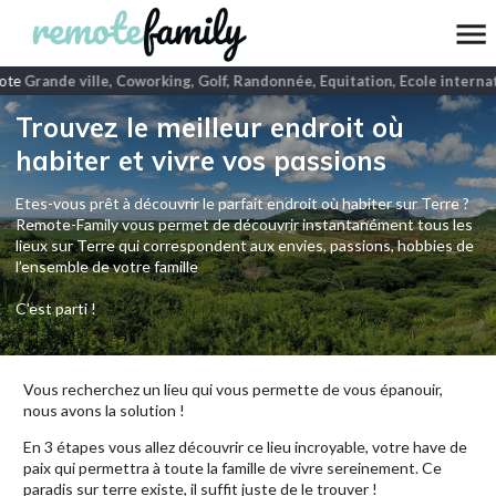
ote
Grande ville, Coworking, Golf, Randonnée, Equitation, Ecole internat
Trouvez le meilleur endroit où
habiter et vivre vos passions
Etes-vous prêt à découvrir le parfait endroit où habiter sur Terre ?
Remote-Family vous permet de découvrir instantanément tous les
lieux sur Terre qui correspondent aux envies, passions, hobbies de
l’ensemble de votre famille
C'est parti !
Vous recherchez un lieu qui vous permette de vous épanouir,
nous avons la solution !
En 3 étapes vous allez découvrir ce lieu incroyable, votre have de
paix qui permettra à toute la famille de vivre sereinement. Ce
paradis sur terre existe, il suffit juste de le trouver !