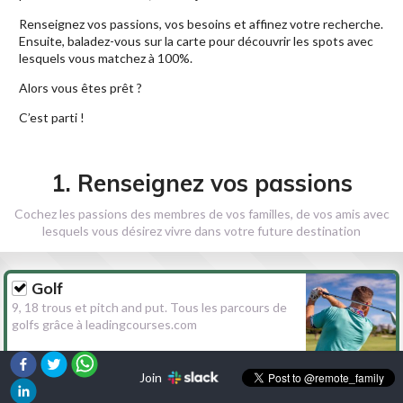
Renseignez vos passions, vos besoins et affinez votre recherche.
Ensuite, baladez-vous sur la carte pour découvrir les spots avec
lesquels vous matchez à 100%.
Alors vous êtes prêt ?
C’est parti !
1. Renseignez vos passions
Cochez les passions des membres de vos familles, de vos amis avec
lesquels vous désirez vivre dans votre future destination
Golf
9, 18 trous et pitch and put. Tous les parcours de
golfs grâce à leadingcourses.com
Join
Randonnée