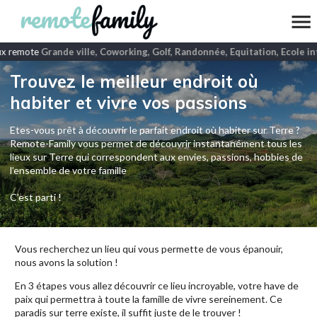
x remote
Grande ville, Coworking, Golf, Randonnée, Equitation, Ecole int
Trouvez le meilleur endroit où
habiter et vivre vos passions
Etes-vous prêt à découvrir le parfait endroit où habiter sur Terre ?
Remote-Family vous permet de découvrir instantanément tous les
lieux sur Terre qui correspondent aux envies, passions, hobbies de
l’ensemble de votre famille
C'est parti !
Vous recherchez un lieu qui vous permette de vous épanouir,
nous avons la solution !
En 3 étapes vous allez découvrir ce lieu incroyable, votre have de
paix qui permettra à toute la famille de vivre sereinement. Ce
paradis sur terre existe, il suffit juste de le trouver !