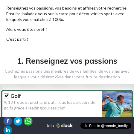
Renseignez vos passions, vos besoins et affinez votre recherche.
Ensuite, baladez-vous sur la carte pour découvrir les spots avec
lesquels vous matchez à 100%.
Alors vous êtes prêt ?
C’est parti !
1. Renseignez vos passions
Cochez les passions des membres de vos familles, de vos amis avec
lesquels vous désirez vivre dans votre future destination
Golf
9, 18 trous et pitch and put. Tous les parcours de
golfs grâce à leadingcourses.com
Join
Randonnée