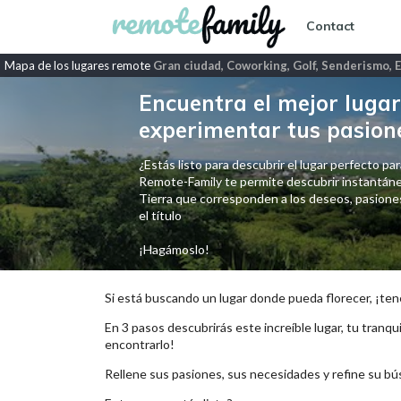
Contact
Mapa de los lugares remote
Gran ciudad, Coworking, Golf, Senderismo, E
Encuentra el mejor lugar 
experimentar tus pasion
¿Estás listo para descubrir el lugar perfecto para
Remote-Family te permite descubrir instantáne
Tierra que corresponden a los deseos, pasiones,
el título
¡Hagámoslo!
Si está buscando un lugar donde pueda florecer, ¡ten
En 3 pasos descubrirás este increíble lugar, tu tranqui
encontrarlo!
Rellene sus pasiones, sus necesidades y refine su bú