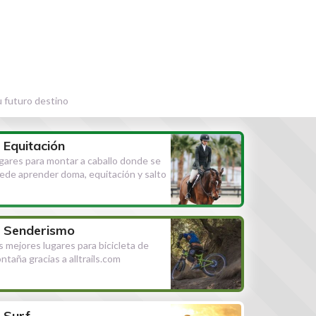
u futuro destino
Equitación
gares para montar a caballo donde se
ede aprender doma, equitación y salto
Senderismo
s mejores lugares para bicicleta de
ntaña gracias a alltrails.com
Surf